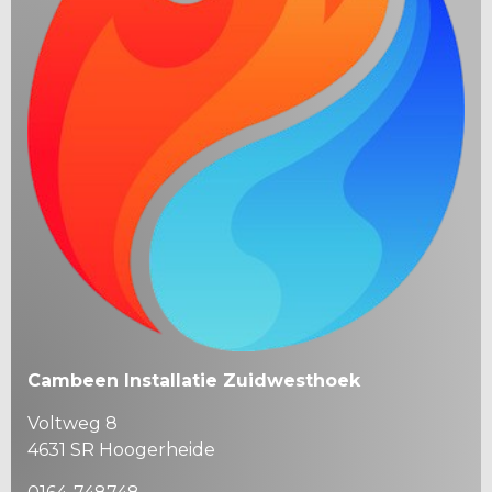
Cambeen Installatie Zuidwesthoek
Voltweg 8
4631 SR Hoogerheide