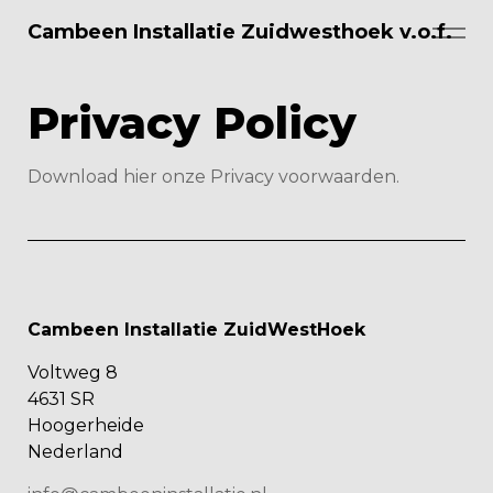
Skip to main content
Cambeen Installatie Zuidwesthoek v.o.f.
Over Ons
Privacy Policy
Diensten
Download hier onze Privacy voorwaarden.
Projecten
Tarieven/Contracten
Cambeen Installatie ZuidWestHoek
Vacatures
Voltweg 8
4631 SR
Contact
Hoogerheide
Nederland